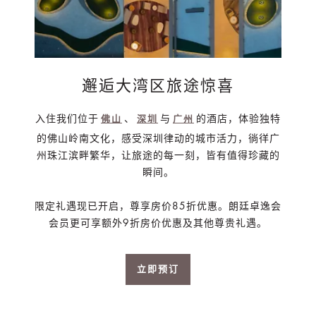
邂逅大湾区旅途惊喜
入住我们位于
、
与
的酒店，体验独特
佛山
深圳
广州
的佛山岭南文化，感受深圳律动的城市活力，徜徉广
州珠江滨畔繁华，让旅途的每一刻，皆有值得珍藏的
瞬间。
限定礼遇现已开启，尊享房价85折优惠。朗廷卓逸会
会员更可享额外9折房价优惠及其他尊贵礼遇。
立即预订